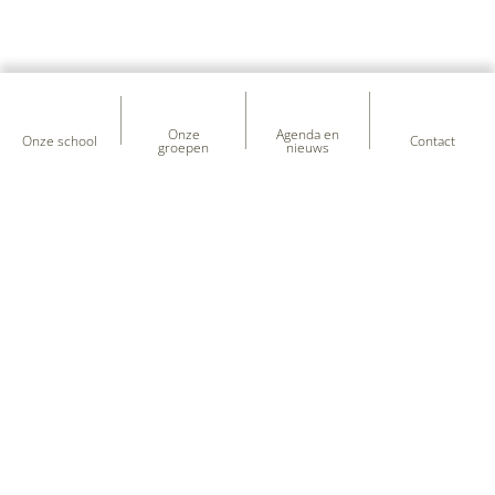
Onze
Agenda en
Onze school
Contact
groepen
nieuws
Heb je vragen over onze school?
+31 (0) 597 - 331 651
kcdeuilenburcht@sooog.nl
F.J.J Dreweslaan 1
,
9686NG
Beerta
Volg ons!