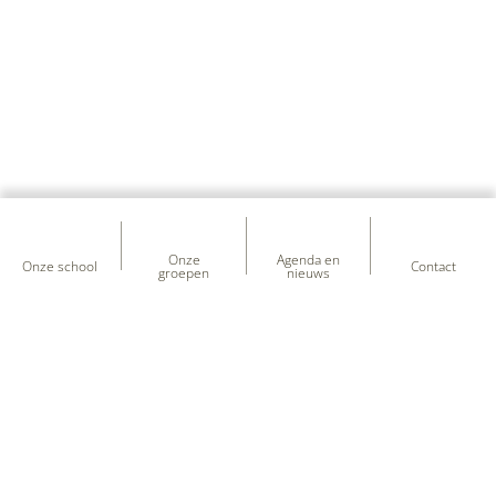
Onze
Agenda en
Onze school
Contact
groepen
nieuws
Heb je vragen over onze school?