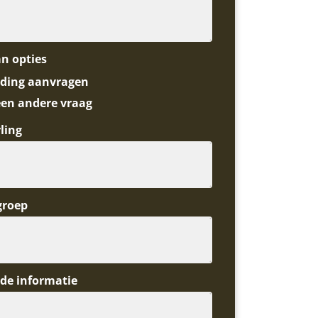
an opties
ding aanvragen
een andere vraag
ling
groep
de informatie