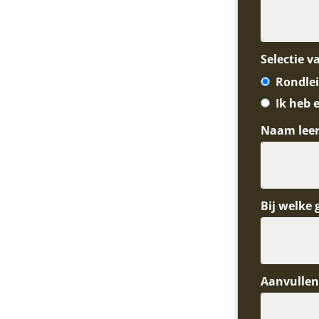
Selectie v
Rondlei
Ik heb 
Naam leer
Bij welke 
Aanvullen