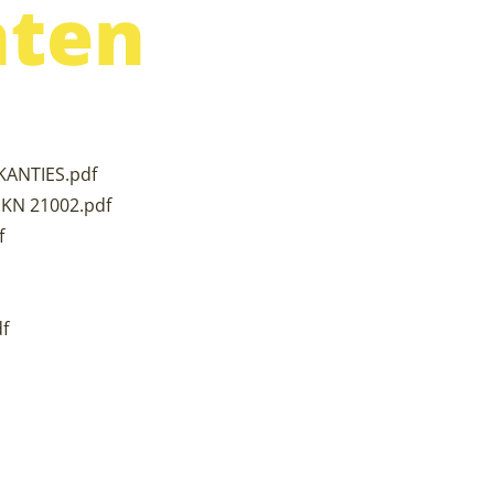
ten
ANTIES.pdf
SKN 21002.pdf
f
f