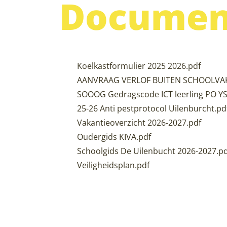
Documen
PDF Bestand
Koelkastformulier 2025 2026.pdf
PDF Bestand
AANVRAAG VERLOF BUITEN SCHOOLVAK
PDF Bestand
SOOOG Gedragscode ICT leerling PO Y
PDF Bestand
25-26 Anti pestprotocol Uilenburcht.pd
PDF Bestand
Vakantieoverzicht 2026-2027.pdf
PDF Bestand
Oudergids KIVA.pdf
PDF Bestand
Schoolgids De Uilenbucht 2026-2027.pd
PDF Bestand
Veiligheidsplan.pdf