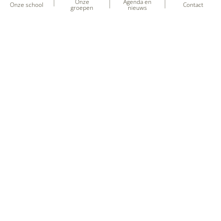
Onze
Agenda en
Onze school
Contact
groepen
nieuws
Heb je vragen over onze school?
+31 (0) 597 - 331 651
kcdeuilenburcht@sooog.nl
F.J.J Dreweslaan 1
,
9686NG
Beerta
Volg ons!
Meer informatie nodig?