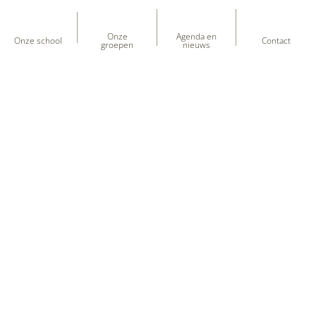
Onze
Agenda en
Onze school
Contact
groepen
nieuws
Heb je vragen over onze school?
+31 (0) 597 - 331 651
kcdeuilenburcht@sooog.nl
F.J.J Dreweslaan 1
,
9686NG
Beerta
Volg ons!