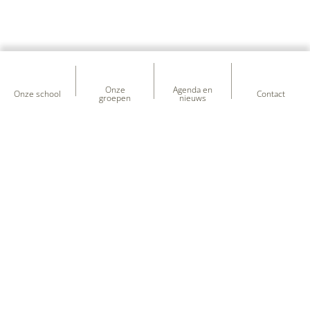
Onze
Agenda en
Onze school
Contact
groepen
nieuws
Heb je vragen over onze school?
+31 (0) 597 - 331 651
kcdeuilenburcht@sooog.nl
F.J.J Dreweslaan 1
,
9686NG
Beerta