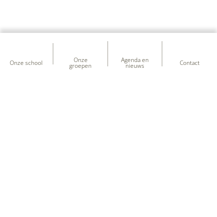
Onze
Agenda en
Onze school
Contact
groepen
nieuws
Heb je vragen over onze school?
+31 (0) 597 - 331 651
kcdeuilenburcht@sooog.nl